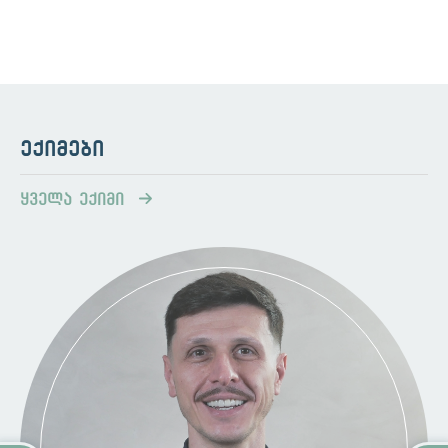
ცხიმოვანი ჯირკვლის მომატებული
აქტივობა და ცხიმის ჭარბად
გამომუშავება
კანის მკვდარი უჯრედების დაგროვება
ფორებში.
ბაქტერიების ზრდა გაფართოებულ
ექიმები
ფორებში- კერძოდ,
Propionibacterium acn
e
(P. acne)
ყველა ექიმი
ფაქტორები, რომლებმაც შეიძლება
გაზარდოს აკნეს განვითარების რისკი:
ჰორმონ
ალური ცვლილებები
გენეტიკა
მედიკამენტები
ასაკი
აკნეს ელემენტები:
კომედონები - შავი წერტილებისა (ღია
კომედონები) და თეთრი წერტილების