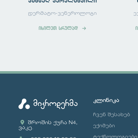
ჯანსუღ ვერულაშვილი
დერმატო-ვენეროლოგი
ე
იხილეთ სრულად
კლინიკა
ჩვენ შესახებ
შროშის ქუჩა N4,
ექიმები
ვაკე.
ტექნოლოგიები