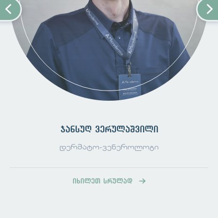
ინდივიდუალურ მგრძნობელობა.
რ
ისკის ფაქტორები
:
სებორეული დერმატიტის განვითარების
რისკის ფაქტორები მოიცავს:
ასაკი
მამრობითი სქესი
ცხიმოვანი ჯირკვლის აქტივობის
გაზრდა
იმუნოდეფიციტი
ნევროლოგიური და ფსიქიატრიული
ჯანსუღ ვერულაშვილი
დაავადებები
კონკრეტული მედიკამენტები
დერმატო-ვენეროლოგი
გარემოს დაბალი ტენიანობა და
ტემპერატურა
სტრესი
იხილეთ სრულად
მშრალი ჰაერი ზამთრის თვეებში
ამწვავებს სებორეული დერმატიტს. მზის
UV-A და UV-B შუქი კი დადებითად აისახება