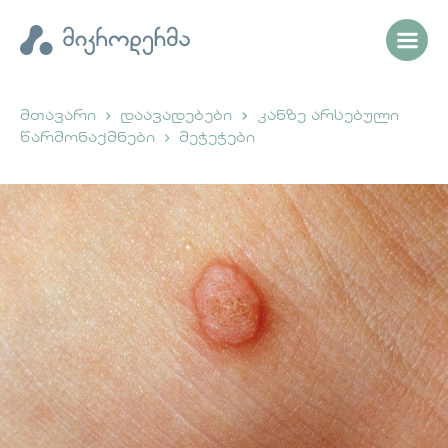
მთავარი
დაავადებები
კანზე არსებული
წარმონაქმნები
მეჭეჭები