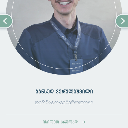
ცვლილებები არსებობს
დაბადებისთანავე
კანი ძლიერ გასქელებულია და
დაფარულია დიდი, პრიალა,
ჰიპერკერატოზული ფირფიტებით
ფირფიტებს შორის აღინიშნება ღრმა,
წითელი ბზარები (ფისურები)
სახე;
მძიმე ექტროპიონი (ქუთუთოების
გარეთ შებრუნება), რაც კონიუნქტივისა
და რქოვანას გამოშრობის, ინფექციისა
და ტრავმის რისკს ზრდის
ჯანსუღ ვერულაშვილი
ცხვირის ჰიპოპლაზია, ცხვირის
დერმატო-ვენეროლოგი
ფრთების ეროზია და ნესტოების
ობსტრუქცია
ყურები შეიძლება იყოს
იხილეთ სრულად
განუვითარებელი, გაბრტყელებული ან