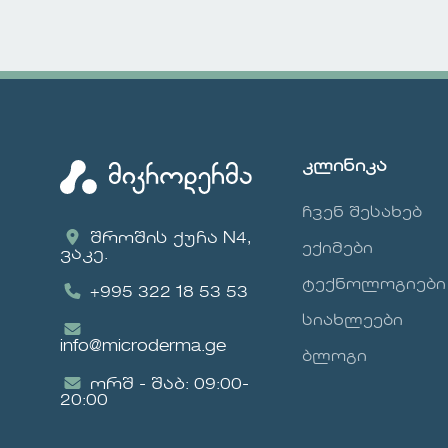
ჩვენი კლინიკა
მზის
გთავაზობთ ფართო
ზემ
სპექტრის
ადგი
კოსმეტოლოგიურ
შეი
მომსახურებებს,
სხეუ
რომლებიც
ადგი
მორგებულია თქვენი
უმეტ
კლინიკა
ინდივიდუალური
მაგ
საჭიროებების
მნი
ჩვენ შესახებ
მიხედვით. ჩვენი
მონ
სერვისები: კანის
შროშის ქუჩა N4,
ნები
ექიმები
ვაკე.
დიაგნოსტირება
ცვლ
ფრჩხილების და თმის
ტექნოლოგიები
როგ
+995 322 18 53 53
მოვლა Anti-age
ზომა
სიახლეები
პროცედურები
ცვლ
info@microderma.ge
ლაზერული და ქიმიური
არა
ბლოგი
პროცედურები რატომ
საზღ
ორშ - შაბ: 09:00-
უნდა მოგვმართოთ?
ცვლ
20:00
ჩვენი კლინიკა
მიუ
აღჭურვილია
ისეთ