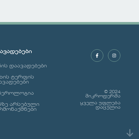
იყოს გამოწვეული.
ის
თანამედროვე
ა
ტექნოლოგიების
გამოყენებით,
ს.
კომპიუტერული
დიაგნოსტიკა
ო
საშუალებას იძლევა
ავადებები
ბს,
ზუსტად
განვსაზღვროთ თმის
ნის დაავადებები
ცვენის მიზეზები და
ე
შემოგთავაზოთ
ხის ტერფის
ეფექტური
ავადებები
მკურნალობის
© 2024
ნეროლოგია
მ
მეთოდები. კლინიკა
მიკროდერმა
ნი
მიკროდერმა
ყველა უფლება
ნზე არსებული
დაცულია
აღჭურვილია FotoFinder-
რმონაქმნები
ენი
ის უახლესი
კომპიუტერული
სისტემით, რომელიც
აანალიზებს თმის და