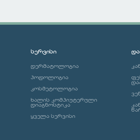
 სხივების
სხვადასხვა
ოქმედების
პროცედურებს კან
ლებში, მაგრამ
ჯანმრთელობის დ
ძლება გამოჩნდეს
ესთეტიკის
ლის ნებისმიერ
გაუმჯობესებისთვი
ლას. ნევუსების
ჩვენი კლინიკა
ესობა უვნებელია,
გთავაზობთ ფართ
სერვისი
და
რამ
სპექტრის სერვისე
შვნელოვანია მათი
რომლებიც მიზნად
დერმატოლოგია
კა
იტორინგი
ისახავს როგორც
სმიერი
ჯანმრთელობის, ის
პოდოლოგია
ფე
ილებისთვის,
ესთეტიკური
და
ორიცაა გაზრდილი
კოსმეტოლოგია
პრობლემების
ვე
, ფერის
მოგვარებას. რატო
ხალის კომპიუტერული
ილება ან
უნდა აირჩიოთ ჩვე
დიაგნოსტიკა
კა
რეგულარული
კლინიკა? გამოცდილი
წა
ვრები, რადგან ეს
ყველა სერვისი
სპეციალისტები: ჩვ
ილებები შეიძლება
ექიმები მაღალი
თითებდეს კანის
კვალიფიკაციის
 დაავადებაზე,
პროფესიონალები