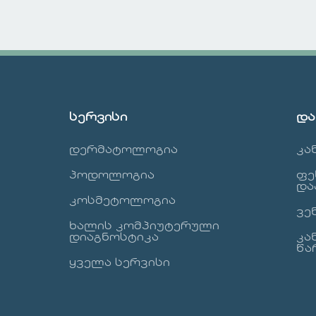
მზის სხივების
სხვადასხვა
ზემოქმედების
პროცედურებ
ადგილებში, მაგრამ
ჯანმრთელო
შეიძლება გამოჩნდეს
ესთეტიკის
სხეულის ნებისმიერ
გაუმჯობესე
ადგილას. ნევუსების
ჩვენი კლინ
უმეტესობა უვნებელია,
გთავაზობთ
სერვისი
და
მაგრამ
სპექტრის სე
მნიშვნელოვანია მათი
რომლებიც 
დერმატოლოგია
კა
მონიტორინგი
ისახავს რო
ნებისმიერი
ჯანმრთელობ
პოდოლოგია
ფე
ცვლილებისთვის,
ესთეტიკურ
და
როგორიცაა გაზრდილი
კოსმეტოლოგია
პრობლემებ
ვე
ზომა, ფერის
მოგვარებას
ხალის კომპიუტერული
ცვლილება ან
უნდა აირჩი
დიაგნოსტიკა
კა
არარეგულარული
კლინიკა? გამოცდილი
წა
საზღვრები, რადგან ეს
ყველა სერვისი
სპეციალისტე
ცვლილებები შეიძლება
ექიმები მა
მიუთითებდეს კანის
კვალიფიკა
ისეთ დაავადებაზე,
პროფესიონ