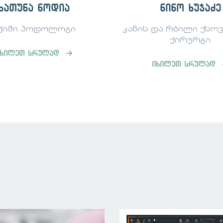
ნინო ხუჯაძე
თაკო იოსე
ის და რბილი ქსოვილების
დერმატო-კოსმ
ქირურგი
იხილეთ სრულ
იხილეთ სრულად