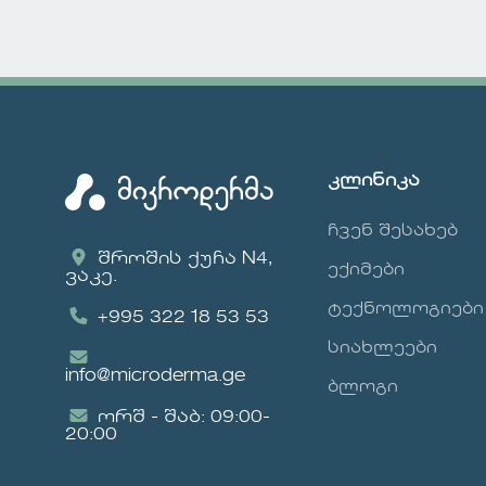
და
ჩვენი კლინიკა
გთავაზობთ ფართო
 მათ
სპექტრის
იკულ
კოსმეტოლოგიურ
მომსახურებებს,
?
რომლებიც
ექიმი,
მორგებულია თქვენი
კლინიკა
ინდივიდუალური
ლია
საჭიროებების
ჩვენ შესახებ
და
მიხედვით. ჩვენი
სერვისები: კანის
შროშის ქუჩა N4,
ექიმები
ვაკე.
დიაგნოსტირება
ა და
ფრჩხილების და თმის
ტექნოლოგიები
+995 322 18 53 53
მოვლა Anti-age
სიახლეები
თ
პროცედურები
info@microderma.ge
ლაზერული და ქიმიური
ბლოგი
პროცედურები რატომ
ორშ - შაბ: 09:00-
ი
უნდა მოგვმართოთ?
20:00
ჩვენი კლინიკა
აღჭურვილია