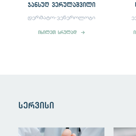
ილი
ხათუნა ნოდია
ოგი
ექიმი პოდოლოგი
კან
იხილეთ სრულად
სერვისი