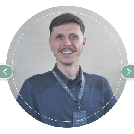
რომლებიც ძლიერ
ოფლიანობენ.შეიძლება გაქრეს
ზამთრის თვეებში და განმეორდეს
ყოველ ზაფხულს. მიზეზები,
რომელმაც შეიძლება გამოიწვიოს
გამომწვევის უკონტროლო ზრდა
კანის ზედაპირზე არის
ჰორმონალური ცვლილებები
დასუსტებული იმუნური სისტემა
ცხელი, ნოტიო ამინდი ოფლიანობა
ცხიმიანი კანი როგორია პიტირიაზის
ვერსიკოლორის კლინიკური ნიშნები?
ნაირფერი პიტირიაზი გავლენას
ახდენს სხეულზე- გულმკერდისა და
ზურგის მიდამოზე, კისერზე და/ან
მკლავებზე და იშვიათია სხეულის
სხვა ნაწილებზე. ლაქები შეიძლება
იყოს ყავისფერი, უფრო მკრთალი
ვიდრე მიმდებარე კანი, ან
ვარდისფერი. ახასიათებს მცირედი
აქერცვლა. შეფერილობა უფრო